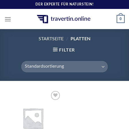
Skip
DER EXPERTE FÜR NATURSTEIN!
to
content
0
STARTSEITE
/
PLATTEN
FILTER
Add to
wishlist